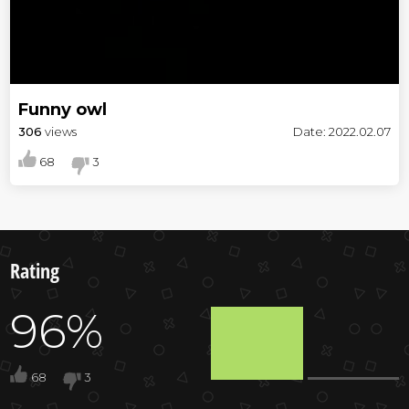
Funny owl
306
views
Date: 2022.02.07
68
3
Rating
96%
68
3