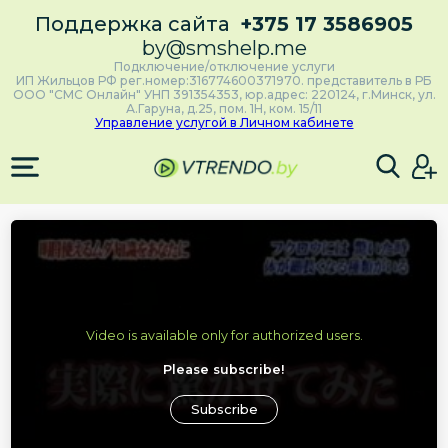
Поддержка сайта
+375 17 3586905
by@smshelp.me
Подключение/отключение услуги
ИП Жильцов РФ рег.номер:316774600371970. представитель в РБ
ООО "СМС Онлайн" УНП 391354353, юр.адрес: 220124, г.Минск, ул.
А.Гаруна, д.25, пом. 1Н, ком. 15/11
Управление услугой в Личном кабинете
Video is available only for authorized users.
Please subscribe!
Subscribe