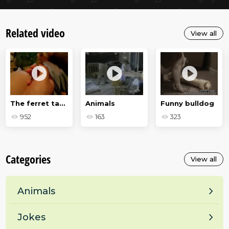
Related video
View all
The ferret tastes lemon
Animals
Funny bulldog
952
163
323
Categories
View all
Animals
Jokes